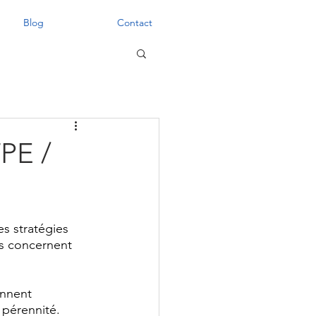
Blog
Contact
TPE /
s stratégies 
es concernent 
ennent 
 pérennité.