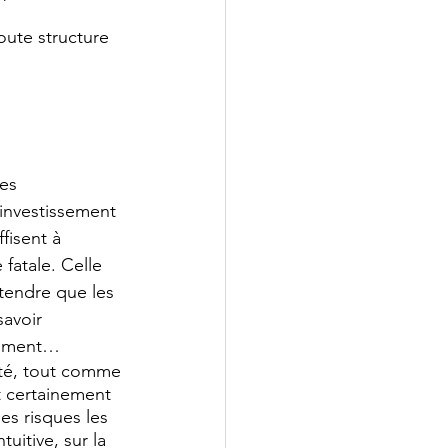
oute structure 
es 
investissement 
ffisent à 
 fatale. Celle 
ttendre que les 
avoir 
lement…
té, tout comme 
nt certainement 
es risques les 
itive, sur la 