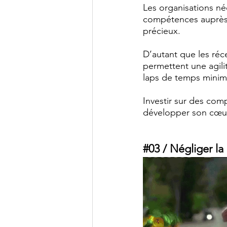
Les organisations néc
compétences auprès 
précieux. 
D’autant que les réc
permettent une agili
laps de temps mini
Investir sur des com
développer son cœur
#03
 / Négliger l