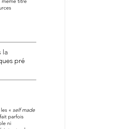
u même titre 
urces 
 la 
sques pré 
les « 
self made 
fait parfois 
le ni 