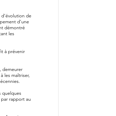
 d’évolution de 
ppement d’une 
ont démontré 
nt les 
it à prévenir 
e, demeurer 
à les maîtriser, 
écennies.
s quelques 
 par rapport au 