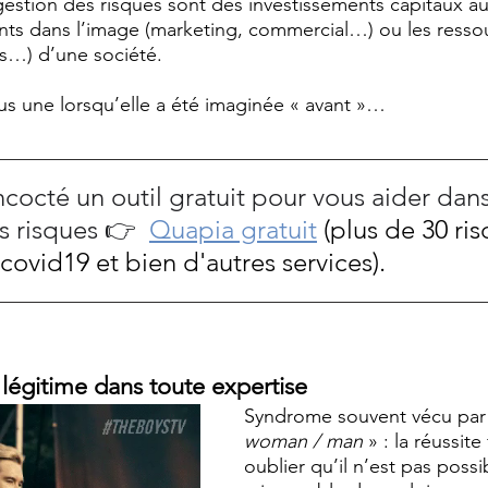
a gestion des risques sont des investissements capitaux a
nts dans l’image (marketing, commercial…) ou les resso
s…) d’une société.
lus une lorsqu’elle a été imaginée « avant »…
cocté un outil gratuit pour vous aider dans
s risques 👉
Quapia gratuit
 (plus de 30 ri
 covid19 et bien d'autres services).
 légitime dans toute expertise
Syndrome souvent vécu par 
woman / man
 » : la réussite 
oublier qu’il n’est pas possib