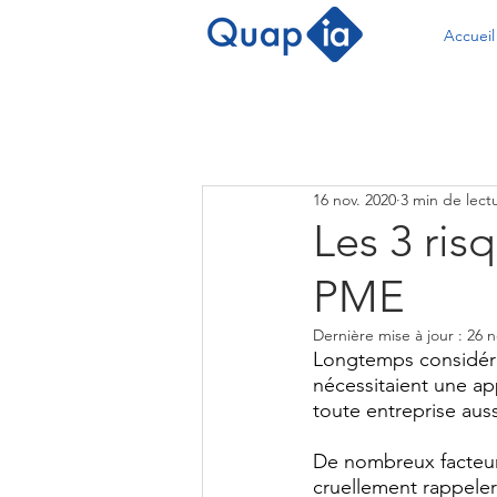
Accueil
16 nov. 2020
3 min de lect
Les 3 ris
PME
Dernière mise à jour :
26 n
Longtemps considéré
nécessitaient une ap
toute entreprise auss
De nombreux facteurs
cruellement rappeler 