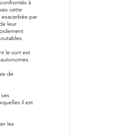
confrontés à 
ais cette 
i exacerbée par 
de leur 
pidement 
doutables.
 le sort est 
es autonomes.
is de 
 ses 
quelles il est 
er les 