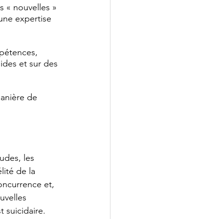
s « nouvelles » 
une expertise 
mpétences, 
des et sur des 
anière de 
udes, les 
lité de la 
concurrence et, 
uvelles 
t suicidaire.