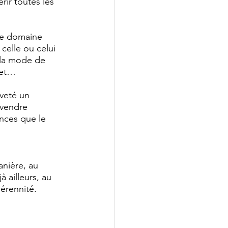
rir toutes les 
re domaine 
celle ou celui 
 la mode de 
net… 
veté un 
 vendre 
nces que le 
anière, au 
 ailleurs, au 
pérennité.