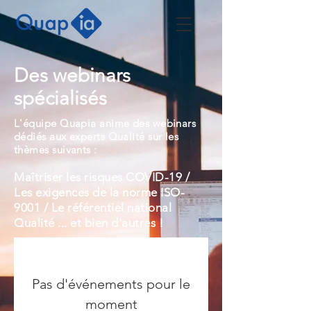
Des webinars
spécialisés
L'équipe Quapia anime des webinars
dédiés aux experts Qualité sur les
thèmes suivants :
Maîtriser les risques COVID-19 /
Les exigences de la norme ISO-
9001 / Le référentiel national
Qualité ... et bien d'autres !
Pas d'événements pour le
moment